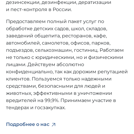
дезинсекции, дезинфекции, дератизации
и пест-контроля в России.
БИК
Предоставляем полный пакет услуг по
ООО «Банк Точка»
обработке детских садов, школ, складов,
заведений общепита, ресторанов, кафе,
автомобилей, самолетов, офисов, парков,
Банк
подъездов, сельхозмашин, гостиниц. Работаем
40702810301500087988
не только с юридическими, но и физическими
лицами. Действуем абсолютно
конфиденциально, так как дорожим репутацией
Расчётный счёт
клиентов. Пользуемся только надежными
средствами, безопасными для людей и
40702810301500087988
животных, эффективными в уничтожении
вредителей на 99,9%. Принимаем участие в
тендерах и госзакупках.
Корсчёт
30101810745374525104
Подробнее о нас