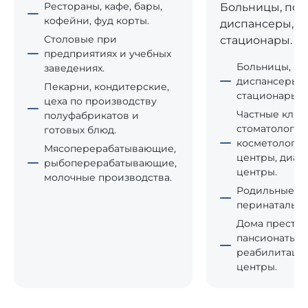
Рестораны, кафе, бары,
Больницы, пол
кофейни, фуд корты.
диспансеры, д
Столовые при
стационары.
предприятиях и учебных
Больницы, по
заведениях.
диспансеры, 
Пекарни, кондитерские,
стационары.
цеха по производству
Частные клин
полуфабрикатов и
стоматологии
готовых блюд.
косметологи
Мясоперерабатывающие,
центры, диал
рыбоперерабатывающие,
центры.
молочные производства.
Родильные до
перинатальны
Дома престар
пансионаты,
реабилитаци
центры.