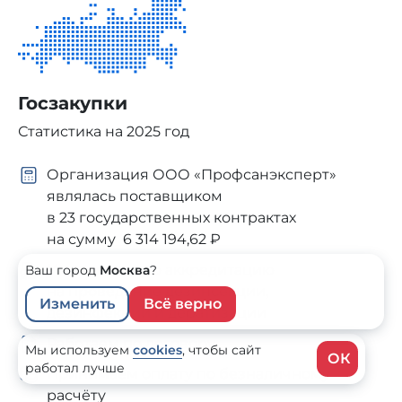
Госзакупки
Статистика на 2025 год
Организация ООО «Профсанэксперт»
являлась поставщиком
в 23 государственных контрактах
на сумму 6 314 194,62 ₽
Имеем полную аккредитацию
Ваш город
Москва
?
на проведение дезинсекции,
Изменить
Всё верно
дезинфекции и дератизации
Работаем по договору
Мы используем
cookies
,
чтобы сайт
ОК
работал лучше
Принимаем оплату по безналичному
расчёту