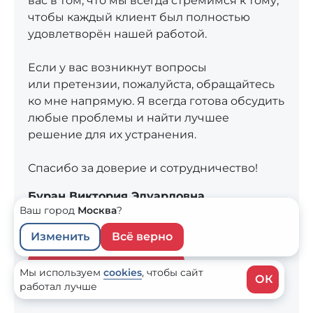
вас в том, что мы всегда стремимся к тому,
чтобы каждый клиент был полностью
удовлетворён нашей работой.
Если у вас возникнут вопросы
или претензии, пожалуйста, обращайтесь
ко мне напрямую. Я всегда готова обсудить
любые проблемы и найти лучшее
решение для их устранения.
Спасибо за доверие и сотрудничество!
Буран Виктория Эдуардовна
Ваш город
Москва
?
генеральный директор
ООО «Профсанэксперт»
Изменить
Всё верно
Написать директору
Мы используем
cookies
,
чтобы сайт
ОК
работал лучше