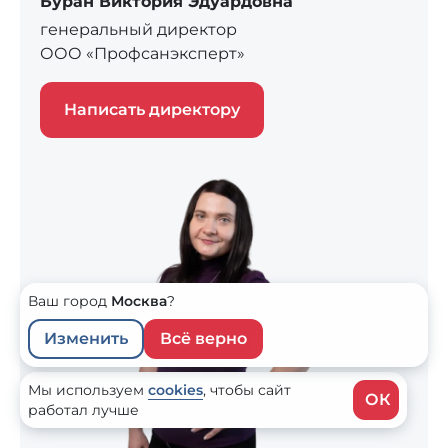
Буран Виктория Эдуардовна
генеральный директор
ООО «Профсанэксперт»
Написать директору
Ваш город
Москва
?
Изменить
Всё верно
Мы используем
cookies
,
чтобы сайт
ОК
работал лучше