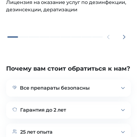
Лицензия на оказание услуг по дезинфекции,
дезинсекции, дератизации
Почему вам стоит обратиться к нам?
Все препараты безопасны
Используем в работе только безопасные
вещества, соответствующие требованиям
Гарантия до 2 лет
СанПин. Они полностью безопасны
для людей и животных
Гарантируем уничтожение любых видов
вредителей 1-й комплексной обработкой.
25 лет опыта
Гарантия до 2 лет при заключении