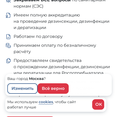
нормам (СЭС)
Имеем полную аккредитацию
на проведение дезинсекции, дезинфекции
и дератизации
Работаем по договору
Принимаем оплату по безналичному
расчёту
Предоставляем свидетельства
о прохождении дезинфекции, дезинсекции
или дератизации для Роспотребнадзора
Ваш город
Москва
?
Разрабатываем и согласовываем проекты
мероприятий для борьбы с видами-
Изменить
Всё верно
паразитами в рамках услуги пест-контроля
Мы используем
cookies
,
чтобы сайт
ОК
работал лучше
от 20 ₽ за м²