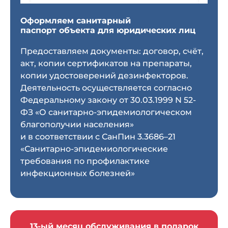
772201001
Оформляем санитарный
паспорт объекта для юридических лиц
БИК
Предоставляем документы: договор, счёт,
ООО «Банк Точка»
акт, копии сертификатов на препараты,
копии удостоверений дезинфекторов.
Деятельность осуществляется согласно
Банк
Федеральному закону от 30.03.1999 N 52-
40702810301500087988
ФЗ «О санитарно-эпидемиологическом
благополучии населения»
и в соответствии с СанПин 3.3686–21
«Санитарно-эпидемиологические
Расчётный счёт
требования по профилактике
40702810301500087988
инфекционных болезней»
Корсчёт
30101810745374525104
13-ый месяц обслуживания в подарок