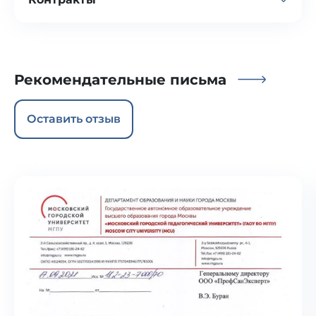
ГБУЗ «Поликлиника
„Щербинская“ ДЗМ»
Рекомендательные письма
5 контрактов на 2 910 345,19 ₽
Оставить отзыв
ГБУЗ «Поликлиника „Троицкая“ ДЗМ»
2 контракта на 1 594 508 ₽
ГБУ «Жилищник района Вешняки»
контракт на 390 000 ₽
ГБУЗ «Эндокринологический
диспансер ДЗМ»