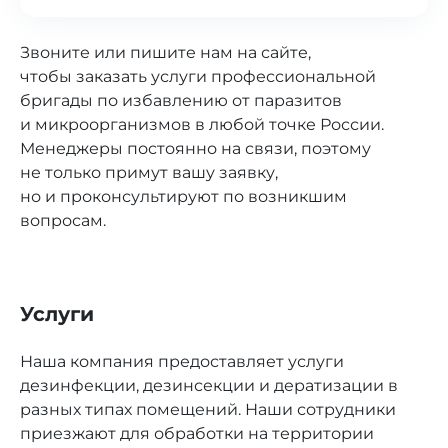
до 99,9% насекомых, грызунов,
Являемся активными участниками
микроорганизмов
различных тендеров и закупок.
Звоните или пишите нам на сайте,
С юридическими лицами мы подписываем
чтобы заказать услуги профессиональной
договор, а оплату принимаем
бригады по избавлению от паразитов
по безналичному расчёту
и микроорганизмов в любой точке России.
Менеджеры постоянно на связи, поэтому
не только примут вашу заявку,
но и проконсультируют по возникшим
вопросам.
Услуги
Наша компания предоставляет услуги
дезинфекции, дезинсекции и дератизации в
разных типах помещений. Наши сотрудники
приезжают для обработки на территории