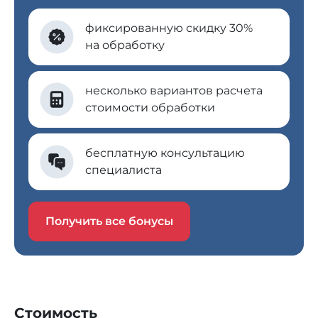
Санитарный аудит
Муравьи
фиксированную скидку 30%
Дезинсекция
на обработку
Мухи
Дезинфекция
Моль
несколько вариантов расчета
Дератизация
стоимости обработки
Мокрицы
Дезодорация
Чешуйницы
Акарицидная обработка
бесплатную консультацию
Пылевые клещи
специалиста
Гербицидная обработка
Кроты
Получить все бонусы
Осы
Шершни
Клещи
Комары
Стоимость