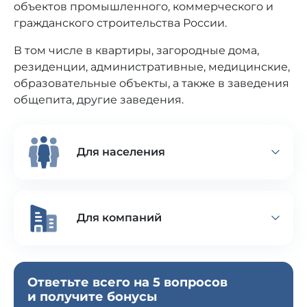
объектов промышленного, коммерческого и
гражданского строительства России.
В том числе в квартиры, загородные дома,
резиденции, административные, медицинские,
образовательные объекты, а также в заведения
общепита, другие заведения.
Для населения
Тараканы
Для компаний
Клопы
Блохи
Подготовка документов СЭС
Крысы
Ответьте всего на 5 вопросов
Пест-контроль
и получите бонусы
Мыши