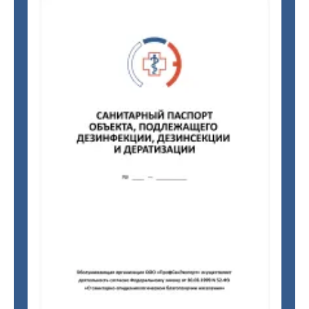
Адрес
Россия, г. Москва, вн. тёр. г.
муниципальный округ Текстильщики,
Волгоградский пр-т, д. 45, стр. 1,
помещ. I, ком. 103, офис 6 (этаж 7)
ОГРН
1217700137808
ИНН
7722499222
КПП