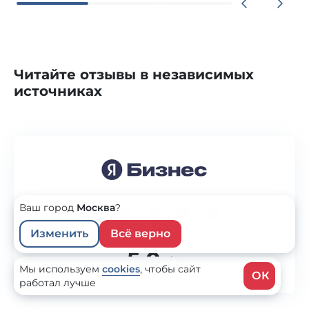
Читайте отзывы в независимых
источниках
Ваш город
Москва
?
Изменить
Всё верно
5.0
/ 5
Мы используем
cookies
,
чтобы сайт
ОК
работал лучше